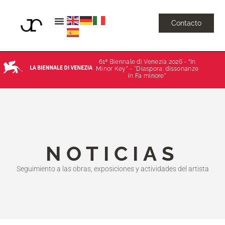
Contacto
61ª Biennale di Venezia 2026 - “In
Minor Key" - "Diaspora: dissonanze
in Fa minore"
NOTICIAS
Seguimiento a las obras, exposiciones y actividades del artista