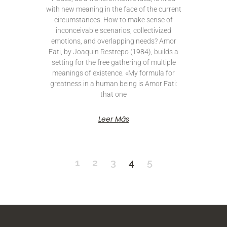
with new meaning in the face of the current
circumstances. How to make sense of
inconceivable scenarios, collectivized
emotions, and overlapping needs? Amor
Fati, by Joaquin Restrepo (1984), builds a
setting for the free gathering of multiple
meanings of existence. «My formula for
greatness in a human being is Amor Fati:
that one
Leer Más
1
2
3
4
5