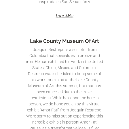
inspirada en San Sebastián y
Leer Más
Lake County Museum Of Art
Joaquin Restrepo is a sculptor from
Colombia that specializes in bronze and
iron. He has exhibited his work in the United
States, China, Mexico and Colombia.
Restrepo was scheduled to bring some of
his work for exhibit at the Lake County
Museum of Art this summer, but that has
been cancelled due to the travel
restrictions. While he cannot be here in
person, we do hope you enjoy this virtual
exhibit “Amor Fati” from Joaquin Restrepo.
We’re sorry to miss out on experiencing this
incredible exhibit in person! Amor Fati
Pause, as a transformative idea, is filled