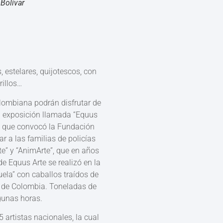
Bolívar
s, estelares, quijotescos, con
rillos…
olombiana podrán disfrutar de
ta exposición llamada “Equus
co que convocó la Fundación
r a las familias de policías
e” y “AnimArte”, que en años
e Equus Arte se realizó en la
ela” con caballos traídos de
l de Colombia. Toneladas de
gunas horas.
artistas nacionales, la cual