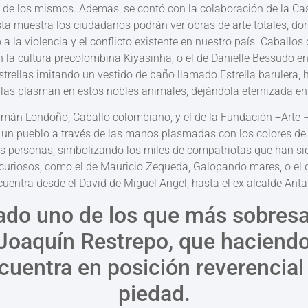
 de los mismos. Además, se contó con la colaboración de la Cas
sta muestra los ciudadanos podrán ver obras de arte totales, d
o a la violencia y el conflicto existente en nuestro país. Caballo
 la cultura precolombina Kiyasinha, o el de Danielle Bessudo e
trellas imitando un vestido de baño llamado Estrella barulera,
 las plasman en estos nobles animales, dejándola eternizada en
rmán Londoño, Caballo colombiano, y el de la Fundación +Arte 
de un pueblo a través de las manos plasmadas con los colores de
s personas, simbolizando los miles de compatriotas que han si
curiosos, como el de Mauricio Zequeda, Galopando mares, o el 
uentra desde el David de Miguel Angel, hasta el ex alcalde An
lado uno de los que más sobresa
Joaquín Restrepo, que haciendo
uentra en posición reverencia
piedad.