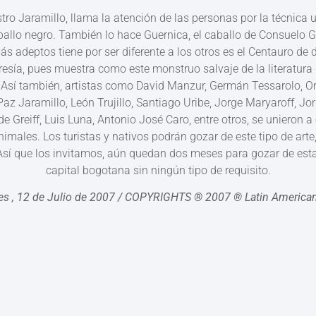
o Jaramillo, llama la atención de las personas por la técnica ut
allo negro. También lo hace Guernica, el caballo de Consuelo G
ás adeptos tiene por ser diferente a los otros es el Centauro d
esía, pues muestra como este monstruo salvaje de la literatura 
o. Así también, artistas como David Manzur, Germán Tessarolo, 
az Jaramillo, León Trujillo, Santiago Uribe, Jorge Maryaroff, Jor
de Greiff, Luis Luna, Antonio José Caro, entre otros, se unieron
nimales. Los turistas y nativos podrán gozar de este tipo de arte
 Así que los invitamos, aún quedan dos meses para gozar de est
capital bogotana sin ningún tipo de requisito.
es , 12 de Julio de 2007 / COPYRIGHTS ® 2007 ® Latin America