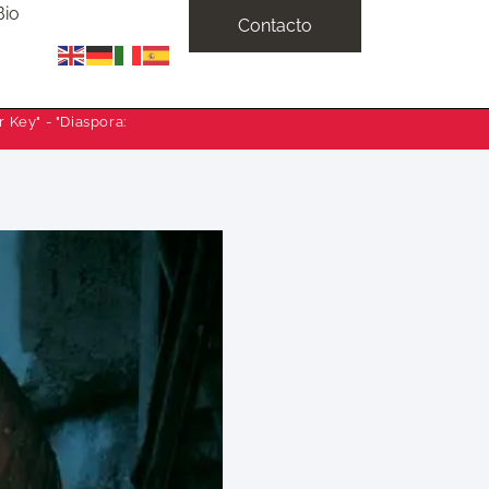
Bio
Contacto
 Key" - "Diaspora: