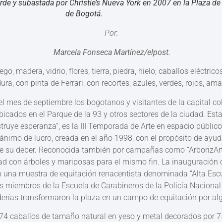
e y subastada por Christie’s Nueva York en 2007 en la Plaza de 
de Bogotá.
Por:
Marcela Fonseca Martínez/elpost.
go, madera, vidrio, flores, tierra, piedra, hielo; caballos eléctrico
ra, con pinta de Ferrari, con recortes; azules, verdes, rojos, ama
a el mes de septiembre los bogotanos y visitantes de la capital c
icados en el Parque de la 93 y otros sectores de la ciudad. Es
truye esperanza”, es la III Temporada de Arte en espacio públi
ánimo de lucro, creada en el año 1998, con el propósito de ayuda
e su deber. Reconocida también por campañas como “ArborizArt
ad con árboles y mariposas para el mismo fin. La inauguración d
n una muestra de equitación renacentista denominada “Alta Escu
los miembros de la Escuela de Carabineros de la Policía Naciona
derías transformaron la plaza en un campo de equitación por al
74 caballos de tamaño natural en yeso y metal decorados por 75 