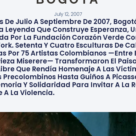
July 12, 2007
 De Julio A Septiembre De 2007, Bogot
na Leyenda Que Construye Esperanza, U
a Por La Fundación Corazón Verde Co
York. Setenta Y Cuatro Esculturas De Ca
as Por 75 Artistas Colombianos —entre 
ieza Miserere— Transformaron El Paisa
Libre Que Rendía Homenaje A Las Víctim
Precolombinos Hasta Guiños A Picasso
oria Y Solidaridad Para Invitar A La R
A La Violencia.