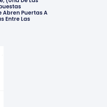
e, (una De Las
opuestas
e Abren Puertas A
s Entre Las