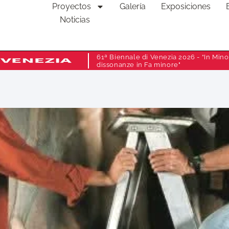
Proyectos
Galería
Exposiciones
Noticias
61ª Biennale di Venezia 2026 - “In Minor
dissonanze in Fa minore"