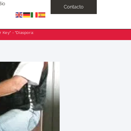
Bio
Contacto
 Key" - "Diaspora: