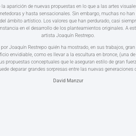
la aparición de nuevas propuestas en lo que a las artes visuales
ometedoras y hasta sensacionales. Sin embargo, muchas no han d
el ámbito artístico. Los valores que han perdurado, casi siempre,
stancia en el desarrollo de los planteamientos originales. A es
artista Joaquín Restrepo.
por Joaquín Restrepo quién ha mostrado, en sus trabajos, gran s
cio envidiable, como es llevar a la escultura en bronce, (una d
, sus propuestas conceptuales que le aseguran estilo de gran fuer
uede deparar grandes sorpresas entre las nuevas generaciones d
David Manzur